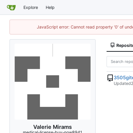
Explore
Help
JavaScript error: Cannot read property '0' of un
Reposit
3505git
Updated
Valerie Mirams
medical-license-buy-now8941