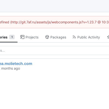
defined (http://git.7af.ru/assets/js/webcomponents.js?v=1.23.7 @ 10:
ories
Projects
Packages
Public Activity
1
ea.molietech.com